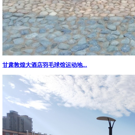
甘肃敦煌大酒店羽毛球馆运动地...