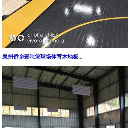
泉州侨乡壹吨篮球场体育木地板...