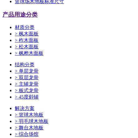
篮球场木地板标准尺寸
产品用途分类
材质分类
>
枫木面板
>
柞木面板
>
松木面板
>
枫桦木面板
结构分类
>
单层龙骨
>
双层龙骨
>
主辅龙骨
>
板式龙骨
>
45度斜铺
解决方案
>
篮球木地板
>
羽毛球木地板
>
舞台木地板
>
综合场馆