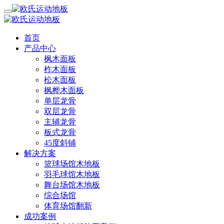
首页
产品中心
枫木面板
柞木面板
松木面板
枫桦木面板
单层龙骨
双层龙骨
主辅龙骨
板式龙骨
45度斜铺
解决方案
篮球场馆木地板
羽毛球馆木地板
舞台场馆木地板
综合场馆
体育场馆翻新
成功案例