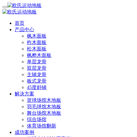
首页
产品中心
枫木面板
柞木面板
松木面板
枫桦木面板
单层龙骨
双层龙骨
主辅龙骨
板式龙骨
45度斜铺
解决方案
篮球场馆木地板
羽毛球馆木地板
舞台场馆木地板
综合场馆
体育场馆翻新
成功案例