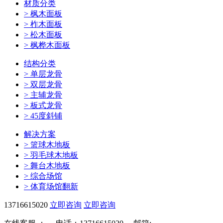
材质分类
>
枫木面板
>
柞木面板
>
松木面板
>
枫桦木面板
结构分类
>
单层龙骨
>
双层龙骨
>
主辅龙骨
>
板式龙骨
>
45度斜铺
解决方案
>
篮球木地板
>
羽毛球木地板
>
舞台木地板
>
综合场馆
>
体育场馆翻新
13716615020
立即咨询
立即咨询