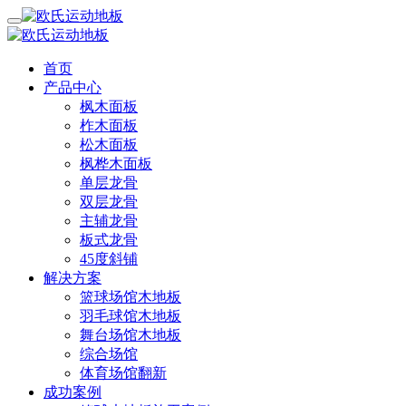
首页
产品中心
枫木面板
柞木面板
松木面板
枫桦木面板
单层龙骨
双层龙骨
主辅龙骨
板式龙骨
45度斜铺
解决方案
篮球场馆木地板
羽毛球馆木地板
舞台场馆木地板
综合场馆
体育场馆翻新
成功案例