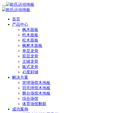
首页
产品中心
枫木面板
柞木面板
松木面板
枫桦木面板
单层龙骨
双层龙骨
主辅龙骨
板式龙骨
45度斜铺
解决方案
篮球场馆木地板
羽毛球馆木地板
舞台场馆木地板
综合场馆
体育场馆翻新
成功案例