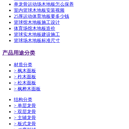
单龙骨运动场木地板怎么保养
室内篮球木地板安装视频
25厚运动体育地板要多少钱
篮球馆木地板施工设计
体育场馆木地板造价
篮球实木地板建设施工
篮球场木地板标准尺寸
产品用途分类
材质分类
>
枫木面板
>
柞木面板
>
松木面板
>
枫桦木面板
结构分类
>
单层龙骨
>
双层龙骨
>
主辅龙骨
>
板式龙骨