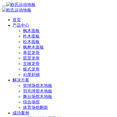
首页
产品中心
枫木面板
柞木面板
松木面板
枫桦木面板
单层龙骨
双层龙骨
主辅龙骨
板式龙骨
45度斜铺
解决方案
篮球场馆木地板
羽毛球馆木地板
舞台场馆木地板
综合场馆
体育场馆翻新
成功案例