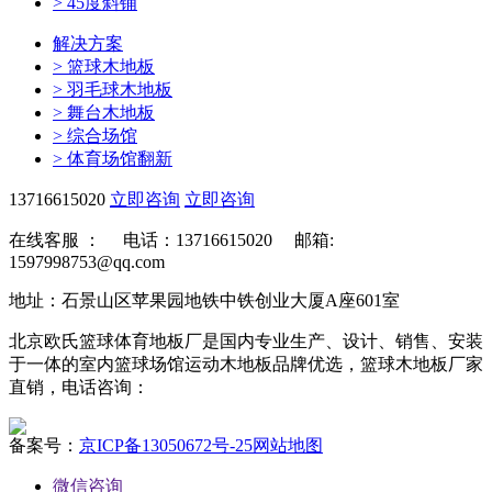
>
45度斜铺
解决方案
>
篮球木地板
>
羽毛球木地板
>
舞台木地板
>
综合场馆
>
体育场馆翻新
13716615020
立即咨询
立即咨询
在线客服 ：
电话：13716615020 邮箱:
1597998753@qq.com
地址：石景山区苹果园地铁中铁创业大厦A座601室
北京欧氏篮球体育地板厂是国内专业生产、设计、销售、安装
于一体的室内篮球场馆运动木地板品牌优选，篮球木地板厂家
直销，电话咨询：
备案号：
京ICP备13050672号-25
网站地图
微信咨询