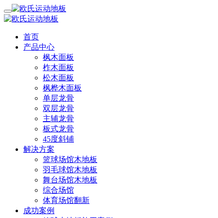
首页
产品中心
枫木面板
柞木面板
松木面板
枫桦木面板
单层龙骨
双层龙骨
主辅龙骨
板式龙骨
45度斜铺
解决方案
篮球场馆木地板
羽毛球馆木地板
舞台场馆木地板
综合场馆
体育场馆翻新
成功案例