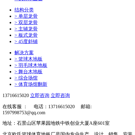
结构分类
>
单层龙骨
>
双层龙骨
>
主辅龙骨
>
板式龙骨
>
45度斜铺
解决方案
>
篮球木地板
>
羽毛球木地板
>
舞台木地板
>
综合场馆
>
体育场馆翻新
13716615020
立即咨询
立即咨询
在线客服 ：
电话：13716615020 邮箱:
1597998753@qq.com
地址：石景山区苹果园地铁中铁创业大厦A座601室
北京欧氏篮球体育地板厂是国内专业生产、设计、销售、安装