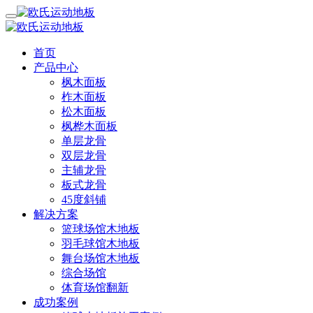
首页
产品中心
枫木面板
柞木面板
松木面板
枫桦木面板
单层龙骨
双层龙骨
主辅龙骨
板式龙骨
45度斜铺
解决方案
篮球场馆木地板
羽毛球馆木地板
舞台场馆木地板
综合场馆
体育场馆翻新
成功案例