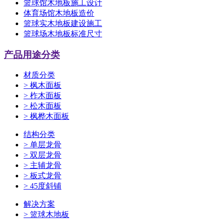
篮球馆木地板施工设计
体育场馆木地板造价
篮球实木地板建设施工
篮球场木地板标准尺寸
产品用途分类
材质分类
>
枫木面板
>
柞木面板
>
松木面板
>
枫桦木面板
结构分类
>
单层龙骨
>
双层龙骨
>
主辅龙骨
>
板式龙骨
>
45度斜铺
解决方案
>
篮球木地板