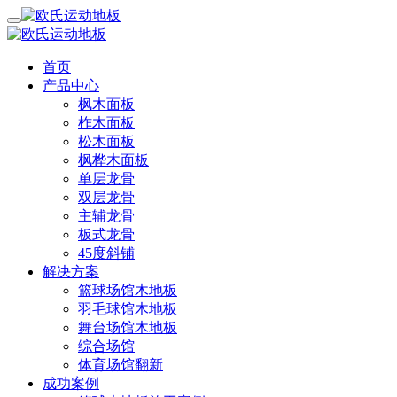
首页
产品中心
枫木面板
柞木面板
松木面板
枫桦木面板
单层龙骨
双层龙骨
主辅龙骨
板式龙骨
45度斜铺
解决方案
篮球场馆木地板
羽毛球馆木地板
舞台场馆木地板
综合场馆
体育场馆翻新
成功案例