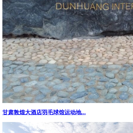
甘肃敦煌大酒店羽毛球馆运动地...