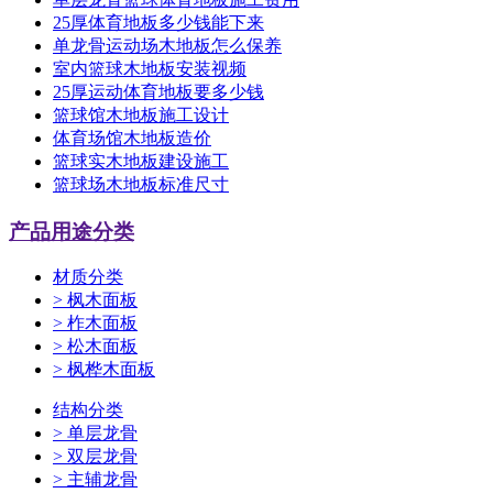
25厚体育地板多少钱能下来
单龙骨运动场木地板怎么保养
室内篮球木地板安装视频
25厚运动体育地板要多少钱
篮球馆木地板施工设计
体育场馆木地板造价
篮球实木地板建设施工
篮球场木地板标准尺寸
产品用途分类
材质分类
>
枫木面板
>
柞木面板
>
松木面板
>
枫桦木面板
结构分类
>
单层龙骨
>
双层龙骨
>
主辅龙骨