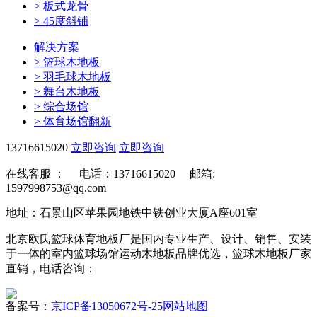
>
板式龙骨
>
45度斜铺
解决方案
>
篮球木地板
>
羽毛球木地板
>
舞台木地板
>
综合场馆
>
体育场馆翻新
13716615020
立即咨询
立即咨询
在线客服 ：
电话：13716615020 邮箱:
1597998753@qq.com
地址：石景山区苹果园地铁中铁创业大厦A座601室
北京欧氏篮球体育地板厂是国内专业生产、设计、销售、安装
于一体的室内篮球场馆运动木地板品牌优选，篮球木地板厂家
直销，电话咨询：
备案号：
京ICP备13050672号-25
网站地图