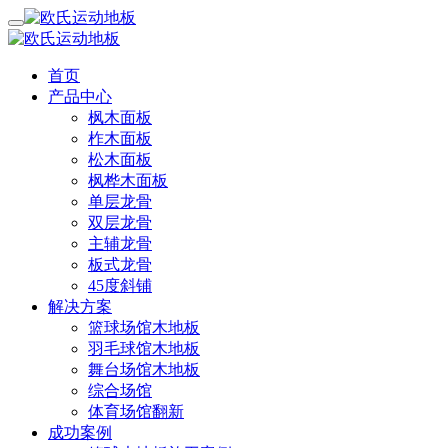
首页
产品中心
枫木面板
柞木面板
松木面板
枫桦木面板
单层龙骨
双层龙骨
主辅龙骨
板式龙骨
45度斜铺
解决方案
篮球场馆木地板
羽毛球馆木地板
舞台场馆木地板
综合场馆
体育场馆翻新
成功案例