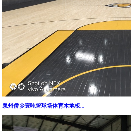
泉州侨乡壹吨篮球场体育木地板...