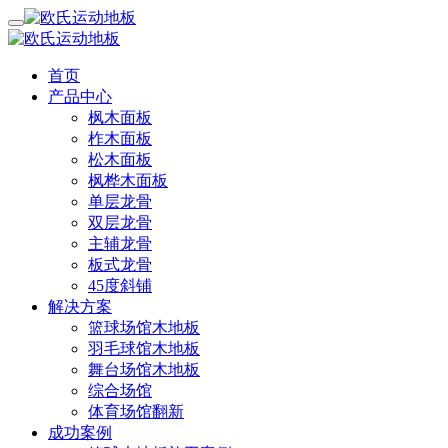
首页
产品中心
枫木面板
柞木面板
松木面板
枫桦木面板
单层龙骨
双层龙骨
主辅龙骨
板式龙骨
45度斜铺
解决方案
篮球场馆木地板
羽毛球馆木地板
舞台场馆木地板
综合场馆
体育场馆翻新
成功案例