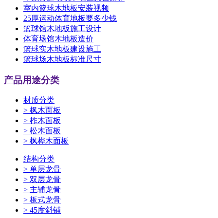
室内篮球木地板安装视频
25厚运动体育地板要多少钱
篮球馆木地板施工设计
体育场馆木地板造价
篮球实木地板建设施工
篮球场木地板标准尺寸
产品用途分类
材质分类
>
枫木面板
>
柞木面板
>
松木面板
>
枫桦木面板
结构分类
>
单层龙骨
>
双层龙骨
>
主辅龙骨
>
板式龙骨
>
45度斜铺