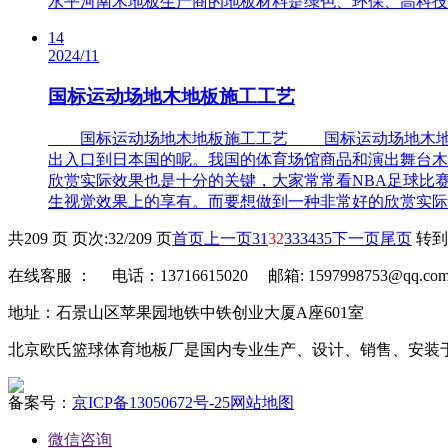
水平河南木地板生产商的地板材料是绿色、环保、高科技、非绿
14
2024/11
国标运动场地木地板施工工艺
国标运动场地木地板施工工艺 国标运动场地木地板施
出入口到日本国的呢。我国的体育场馆商品和演出舞台木
欣赏实际效果也是十分的关键，大家常常看NBA足球比
生视觉效果上的享有。而要想做到一种非常好的欣赏实际
共209 页 页次:32/209 页
首页
上一页
31
32
33
34
35
下一页
尾页
转
在线客服 ：
电话：13716615020 邮箱: 1597998753@qq.co
地址：石景山区苹果园地铁中铁创业大厦A座601室
北京欧氏篮球体育地板厂是国内专业生产、设计、销售、安装
备案号：
京ICP备13050672号-25
网站地图
微信咨询