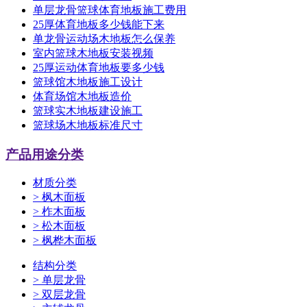
单层龙骨篮球体育地板施工费用
25厚体育地板多少钱能下来
单龙骨运动场木地板怎么保养
室内篮球木地板安装视频
25厚运动体育地板要多少钱
篮球馆木地板施工设计
体育场馆木地板造价
篮球实木地板建设施工
篮球场木地板标准尺寸
产品用途分类
材质分类
>
枫木面板
>
柞木面板
>
松木面板
>
枫桦木面板
结构分类
>
单层龙骨
>
双层龙骨