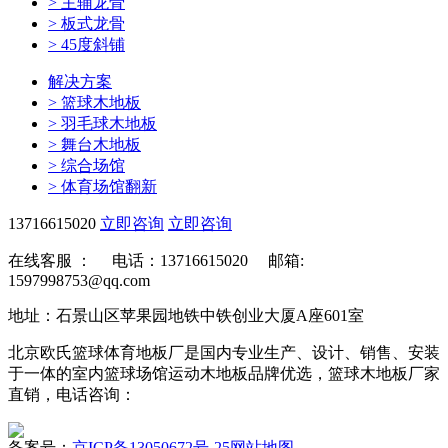
>
主辅龙骨
>
板式龙骨
>
45度斜铺
解决方案
>
篮球木地板
>
羽毛球木地板
>
舞台木地板
>
综合场馆
>
体育场馆翻新
13716615020
立即咨询
立即咨询
在线客服 ：
电话：13716615020 邮箱:
1597998753@qq.com
地址：石景山区苹果园地铁中铁创业大厦A座601室
北京欧氏篮球体育地板厂是国内专业生产、设计、销售、安装
于一体的室内篮球场馆运动木地板品牌优选，篮球木地板厂家
直销，电话咨询：
备案号：
京ICP备13050672号-25
网站地图