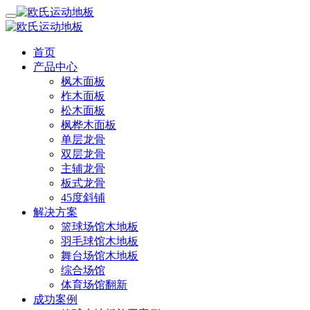
首页
产品中心
枫木面板
柞木面板
松木面板
枫桦木面板
单层龙骨
双层龙骨
主辅龙骨
板式龙骨
45度斜铺
解决方案
篮球场馆木地板
羽毛球馆木地板
舞台场馆木地板
综合场馆
体育场馆翻新
成功案例