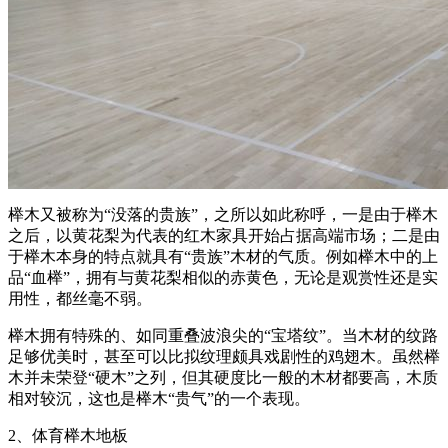
榉木又被称为“没落的贵族”，之所以如此称呼，一是由于榉木
之后，以黄花梨为代表的红木家具开始占据高端市场；二是由
于榉木本身的特点就具有“贵族”木材的气质。例如榉木中的上
品“血榉”，拥有与黄花梨相似的赤黄色，无论是观赏性还是实
用性，都丝毫不弱。
榉木拥有特殊的、如同重叠波浪尖的“宝塔纹”。当木材的纹路
足够优美时，甚至可以比拟纹理颇具戏剧性的鸡翅木。虽然榉
木并未荣登“硬木”之列，但其硬度比一般的木材都要高，木质
相对较沉，这也是榉木“贵气”的一个表现。
2、体育榉木地板