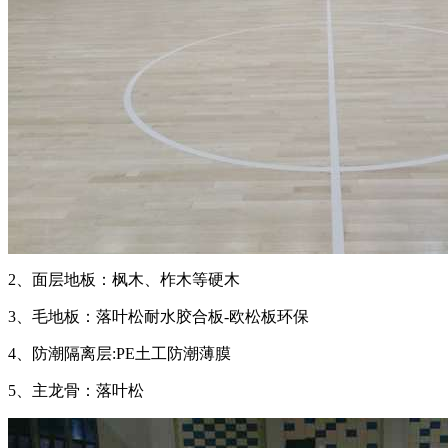
2、面层地板：枫木、柞木等硬木
3、毛地板：落叶松耐水胶合板-欧松板环保
4、防潮隔离层:PE土工防潮薄膜
5、主龙骨：落叶松