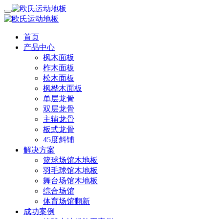
首页
产品中心
枫木面板
柞木面板
松木面板
枫桦木面板
单层龙骨
双层龙骨
主辅龙骨
板式龙骨
45度斜铺
解决方案
篮球场馆木地板
羽毛球馆木地板
舞台场馆木地板
综合场馆
体育场馆翻新
成功案例