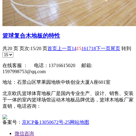
篮球复合木地板的特性
共20 页 页次:15/20 页
首页
上一页
14
15
16
17
18
下一页
尾页
转到
在线客服 ：
电话：13716615020 邮箱:
1597998753@qq.com
地址：石景山区苹果园地铁中铁创业大厦A座601室
北京欧氏篮球体育地板厂是国内专业生产、设计、销售、安装
于一体的室内篮球场馆运动木地板品牌优选，篮球木地板厂家
直销，电话咨询：
备案号：
京ICP备13050672号-25
网站地图
微信咨询