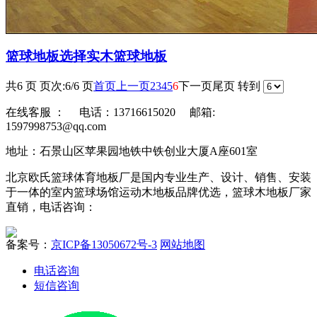
篮球地板选择实木篮球地板
共6 页 页次:6/6 页
首页
上一页
2
3
4
5
6
下一页
尾页
转到
在线客服 ：
电话：13716615020 邮箱:
1597998753@qq.com
地址：石景山区苹果园地铁中铁创业大厦A座601室
北京欧氏篮球体育地板厂是国内专业生产、设计、销售、安装
于一体的室内篮球场馆运动木地板品牌优选，篮球木地板厂家
直销，电话咨询：
备案号：
京ICP备13050672号-3
网站地图
电话咨询
短信咨询